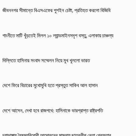
জীবননগর সীমান্তে বিএসএফের পুশইন চেষ্টা, প্রতিহত করলো বিজিবি
গাংনীতে মাটি খুঁড়তেই মিলল ১০ ল্যান্ডমাইনসদৃশ বস্তু, এলাকায় চাঞ্চল্য
দিল্লিতে হাসিনার সংবাদ সম্মেলন নিয়ে মুখ খুললো ভারত
দেশে ফিরে বিচারের মুখোমুখি হতে প্রস্তুত সাকিব আল হাসান
দেশে আসেন, দেখা হবে রাজপথে: হাসিনাকে ভারপ্রাপ্ত রাষ্ট্রপতি
চুয়াডাঙ্গায় বৈষম্যবিরোধী আন্দোলনের মামলায় ছাত্রলীগ নেতা গ্রেফতার