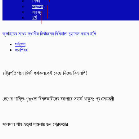
শিক্ষা
মতামত
স্বাস্থ্য
ধর্ম
জুলাইয়ের মধ্যে স্থানীয় নির্বাচনের বিধিমালা চূড়ান্ত করবে ইসি
সর্বশেষ
জনপ্রিয়
রাষ্ট্রপতি পদে মির্জা ফখরুলকেই বেছে নিচ্ছে বিএনপি!
দেশের শান্তি-শৃঙ্খলা বিনষ্টকারীদের ব্যাপারে সতর্ক থাকুন: প্রধানমন্ত্রী
সালমান শাহ হত্যা মামলায় ডন গ্রেফতার