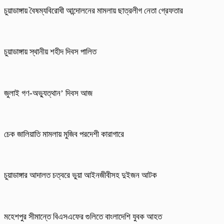
চুয়াডাঙ্গায় বৈষম্যবিরোধী আন্দোলনের মামলায় ছাত্রলীগ নেতা গ্রেফতার
চুয়াডাঙ্গায় স্থানীয় শহীদ দিবস পা‌লিত
জুলাই গণ-অভ্যুত্থান’ দিবস আজ
চেক জালিয়াতি মামলায় মুজিব পরদেশী কারাগারে
চুয়াডাঙ্গার আদালত চত্বরে ভুয়া আইনজীবীসহ দুইজন আটক
মহেশপুর সীমান্তে বিএসএফের গুলিতে বাংলাদেশি যুবক আহত