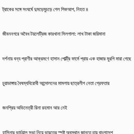
ট্রাকের সঙ্গে সংঘর্ষে দুমড়েমুচড়ে গেল পিকআপ, নিহত ৪
জীবননগরে অবৈধ টয়লেট্রিজ কারখানা সিলগালা: লাখ টাকা জরিমানা
দর্শনায় বন্য প্রাণীর আক্রমণে হাসান পোল্ট্রি ফার্মে প্রায় এক হাজার মুরগি মারা গেছে
চুয়াডাঙ্গায় বৈষম্যবিরোধী আন্দোলনের মামলায় ছাত্রলীগ নেতা গ্রেফতার
জনপ্রিয় অভিনেত্রী রিনা রহমান আর নেই
হাসিনার ভার্চুয়াল সভা নিয়ে ভারতের স্পষ্ট অবস্থান জানতে চায় বাংলাদেশ