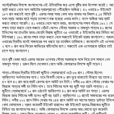
অস্ট্রেলিয়ার বিপক্ষে বাংলাদেশের এই ঐতিহাসিক জয় এলো বৃষ্টির বাধা উপেক্ষা করেই। আ
ব্যাট করতে নেমে অল আউটের দ্বারপ্রান্তে পৌঁছেছিল অজিরা। ৪২ ওভারে ৮ উইকেটে
১৮৭ রান করতেই নামে বৃষ্টি। এরপর লম্বা সময় খেলা বন্ধ থাকার পর বিকাল ৫.১৫ মিনিটে
যখন ম্যাচ আবার মাঠে গড়ায় ততক্ষণে শুরু হয়েছে ওভার কর্তন। ফলে অজিরা আর ব্যাট
করতে নামতে পারেনি। ৪১ ওভারে নেমে আসে ম্যাচ, বাংলাদেশের লক্ষ্য দাঁড়ায় ১৯২। সে
লক্ষ্য তাড়া করতে নেমে শুরুতে হোঁচট খেলেও সৌম্য সরকার ও নাজমুল শান্তর ৪২ রানের
ইনিংসের পর তাওহিদ হৃদয়-মেহেদি মিরাজ জুটিতে ৩৫ ওভারেই ৫ উইকেটের জয় নিশ্চিত ক
টাইগাররা। ১৯২ রানের লক্ষ্য তাড়া করতে নেমে শুরুতেই উইকেট হারায় বাংলাদেশ। প্রথম
ওভারের দ্বিতীয় বলেই সাজঘরের পথ ধরতে হয় তানজিদ তামিমকে। বাংলাদেশি এই ওপেনা
২ বলে ০ রান করে ফিরেন জাভিয়ের বার্টলেটের বলে। শুরুতেই এক ওপেনারকে হারিয়ে তাই
চাপে পড়ে বাংলাদেশ।
তবে বৃষ্টি ভেজা মাঠে এরপর আরেক ওপেনার সৌম্য সরকারকে সঙ্গে নিয়ে চাপ সামলে নেন
নাজমুল শান্ত। দুজন মিলে দেখেশুনে খেলে অজি বোলারদের বিপক্ষে জুটি গড়েন।
শান্ত-সৌম্যর দ্বিতীয় উইকেট জুটিতে স্কোরবোর্ডে ওঠে ৮৬ রান। সৌম্য ছিলেন
ব্যক্তিগত অর্ধশতকের পথে। তবে ফিফটি থেকে ৮ রান দূরে থাকতেই ফিরতে হয় তাকে।
৪৭ বলে ৪২ রান করে ম্যাট রেনশর বলে আউট হন তিনি। দলীয় ৮৬ রানে সৌম্য ফেরার পর
ক্রিজে শান্তর সঙ্গী হন লিটন দাস। তবে লিটনের সঙ্গে বড় জুটি গড়া হয়নি শান্তর। এ
জুটিতে স্কোরবোর্ডে ১২ রান ওঠতেই ব্যক্তিগত ৪২ রান করে আউট হন শান্ত। এরপর
ক্রিজে হৃদয় লিটনের সঙ্গী হলেও জুটি বড় হয়নি। ব্যক্তিগত ২১ রানেই সাজঘরের পথ ধরেন
লিটন। দলীয় ১২২ রানে লিটন ফেরার পর ১৪৪ রানে আউট হন আগের ম্যাচে দুর্দান্ত ইনিংস
খেলা মোসাদ্দেক। দ্রুত কয়েকটি উইকেট হারালেও ষষ্ঠ উইকেটে হৃদ্যয়-মিরাজের জুটিতে
নিশ্চিত হয় বাংলাদেশের জয়। অজি বোলারদের বিপক্ষে এরপর আর কোনো ভুল করেননি
মিরাজ-হৃদয়। দুজন মিলে দেখেশুনে খেলেন ৫১ রানের অপরাজিত জুটি। এই জুটিতেই