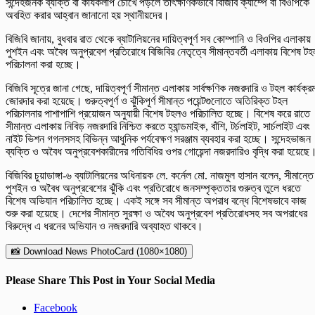
সন্দেহজনক ব্যক্তি বা কার্যকলাপ চোখে পড়লে তাৎক্ষণিকভাবে বিজিবি ক্যাম্পে বা বিওপিকে
অবহিত করার আহ্বান জানানো হয় স্থানীয়দের।
বিজিবি জানায়, বুধবার রাত থেকে ব্যাটালিয়নের দায়িত্বপূর্ণ সব কোম্পানি ও বিওপির এলাকায়
পুশইন এবং অবৈধ অনুপ্রবেশ প্রতিরোধে বিজিবির নেতৃত্বে সীমান্তবর্তী এলাকায় বিশেষ টহ
পরিচালনা করা হচ্ছে।
বিজিবি সূত্রে জানা গেছে, দায়িত্বপূর্ণ সীমান্ত এলাকায় সার্বক্ষণিক নজরদারি ও টহল কার্যক্র
জোরদার করা হয়েছে। গুরুত্বপূর্ণ ও ঝুঁকিপূর্ণ সীমান্ত পয়েন্টগুলোতে অতিরিক্ত টহল
পরিচালনার পাশাপাশি প্রয়োজন অনুযায়ী বিশেষ টহলও পরিচালিত হচ্ছে। বিশেষ করে রাতে
সীমান্ত এলাকায় নিবিড় নজরদারি নিশ্চিত করতে হ্যান্ডমাইক, বাঁশি, টর্চলাইট, সার্চলাইট এবং
নাইট ভিশন গগলসসহ বিভিন্ন আধুনিক পর্যবেক্ষণ সরঞ্জাম ব্যবহার করা হচ্ছে। সন্দেহভাজন
ব্যক্তি ও অবৈধ অনুপ্রবেশকারীদের গতিবিধির ওপর গোয়েন্দা নজরদারিও বৃদ্ধি করা হয়েছে
বিজিবির চুয়াডাঙ্গা-৬ ব্যাটালিয়নের অধিনায়ক লে. কর্নেল মো. নাজমুল হাসান বলেন, সীমান্তে
পুশইন ও অবৈধ অনুপ্রবেশের ঝুঁকি এবং প্রতিরোধে জনসম্পৃক্ততার গুরুত্ব তুলে ধরতে
বিশেষ অভিযান পরিচালিত হচ্ছে। একই সঙ্গে সব সীমান্ত অপরাধ বন্ধে বিশেষভাবে কাজ
শুরু করা হয়েছে। দেশের সীমান্ত সুরক্ষা ও অবৈধ অনুপ্রবেশ প্রতিরোধসহ সব অপরাধের
বিরুদ্ধে এ ধরনের অভিযান ও নজরদারি অব্যাহত থাকবে।
📸 Download News PhotoCard (1080×1080)
Please Share This Post in Your Social Media
Facebook