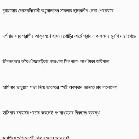
চুয়াডাঙ্গায় বৈষম্যবিরোধী আন্দোলনের মামলায় ছাত্রলীগ নেতা গ্রেফতার
দর্শনায় বন্য প্রাণীর আক্রমণে হাসান পোল্ট্রি ফার্মে প্রায় এক হাজার মুরগি মারা গেছে
জীবননগরে অবৈধ টয়লেট্রিজ কারখানা সিলগালা: লাখ টাকা জরিমানা
হাসিনার ভার্চুয়াল সভা নিয়ে ভারতের স্পষ্ট অবস্থান জানতে চায় বাংলাদেশ
হাসিনার বক্তব্য প্রচার করলেই গণমাধ্যমের বিরুদ্ধে ব্যবস্থা
জনপ্রিয় অভিনেত্রী রিনা রহমান আর নেই