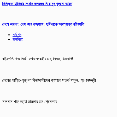
দিল্লিতে হাসিনার সংবাদ সম্মেলন নিয়ে মুখ খুললো ভারত
দেশে আসেন, দেখা হবে রাজপথে: হাসিনাকে ভারপ্রাপ্ত রাষ্ট্রপতি
সর্বশেষ
জনপ্রিয়
রাষ্ট্রপতি পদে মির্জা ফখরুলকেই বেছে নিচ্ছে বিএনপি!
দেশের শান্তি-শৃঙ্খলা বিনষ্টকারীদের ব্যাপারে সতর্ক থাকুন: প্রধানমন্ত্রী
সালমান শাহ হত্যা মামলায় ডন গ্রেফতার