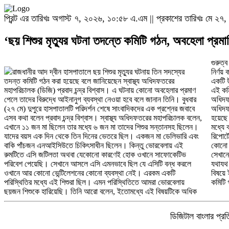
প্রিন্ট এর তারিখঃ অগাস্ট ৭, ২০২৬, ১০:৫৮ এ.এম || প্রকাশের তারিখঃ মে ২
‘ছয় শিশুর মৃত্যুর ঘটনা তদন্তে কমিটি গঠন, অবহেলা প্রমা
গুরুত্
রাজধানীর আদ দ্বীন হাসপাতালে ছয় শিশুর মৃত্যুর ঘটনায় তিন সদস্যের
নির্ণয় করার জন্যে ইতোমধ্যে স্বাস্থ্য পরিবার কল্যাণ মন্ত্রণালয়ের নির্দেশক্রমে
তদন্ত কমিটি গঠন করা হয়েছে বলে জানিয়েছেন স্বাস্থ্য অধিদফতরের
একটি উচ্চপদস্থ একটি ইনকোয়ারি কমিটি হয়েছে। আমরা কমিটি গঠন করেছি।
মহাপরিচালক (ডিজি) প্রবাদ চন্দ্র বিশ্বাস। এ ঘটনায় কোনো অবহেলার প্রমাণ
এই কমিটিতে স্বাস্থ্য ও পরিবার কল্যাণ মন্ত্রণালয়ের যুগ্ম সচিব, স্বাস্থ্য
পেলে তাদের বিরুদ্ধে আইনানুগ ব্যবস্থা নেওয়া হবে বলে জানান তিনি। বুধবার
অধিদফতরের হাসপাতাল উপপরিচালক একজন এবং আরো একজন স্বাস্থ্য
(২৭ মে) দুপুরে হাসপাতালটি পরিদর্শন শেষে সাংবাদিকদের এক প্রশ্নের জবাবে
অধিদফতরের একজন কর্মকর্তার সমন্বয়ে তিন সদস্য বিশিষ্ট কমিটি গঠন করা
এসব কথা বলেন প্রবাদ চন্দ্র বিশ্বাস। স্বাস্থ্য অধিদফতরের মহাপরিচালক বলেন,
হয়েছে। তদন্ত কমিটি নিয়ে প্রবাদ চন্দ্র বিশ্বাস বলেন, আগামী ৭২ ঘণ্টার
এখানে ১১ জন মা ছিলেন তার মধ্যে ৬ জন মা তাদের শিশুর সন্তানসহ ছিলেন।
মধ্যে কমিটি রিপোর্ট দেবে। আগামী তিন দিনের মধ্যে এই তদন্ত কমিটির
যাদের বয়স এক দিন থেকে তিন দিনের ভেতরে ছিল। একজন মা ডেলিভারি এবং
রিপোর্টের পরিপ্রেক্ষিতে সরকার কঠিন ব্যবস্থা নেবে এবং এই ব্যাপারে যদি কারো
বাকি পাঁচজন এনআইসিউতে চিকিৎসাধীন ছিলেন। কিন্তু ভোরবেলায় এই
কোনো গাফিলতি এবং সেবার ক্ষেত্রে অথবা যে ওয়ার্ডে যে ব্যবস্থা করা ছিল
রুমটিতে এসি জটিলতা অথবা যেকোনো কারণেই হোক ওখানে সাফোকেটিভ
সেখানে ব্যবস্থাপনায় যদি কারো অবহেলা হয় এবং কারিগরি ত্রুটি ধরা পড়ে তবে
পরিবেশ পেয়েছি। সেখানে আসলে এসি এমনভাবে ছিল যে এসিটি বন্ধ করলে
যথাযথ কঠোর ব্যবস্থা নেওয়া হবে। এই ব্যাপারে আইনশৃঙ্খলাসহ সংশ্লিষ্ট সব
ওখানে আর কোনো ভেন্টিলেশনের কোনো ব্যবস্থা নেই। এরকম একটি
বিষয়ে ইতোমধ্যে নির্দেশনা প্রদান করা হয়েছে এবংমন্ত্রীর নির্দেশক্রমে আমরা এই
পরিস্থিতির মধ্যে এই শিশুরা ছিল। এমন পরিস্থিতিতে আমরা ভোরবেলায়
কমিটি
ছয়জন শিশুকে হারিয়েছি। তিনি আরো বলেন, ইতোমধ্যে এই বিষয়টিকে অধিক
ডিজিটাল বাংলার প্রতি