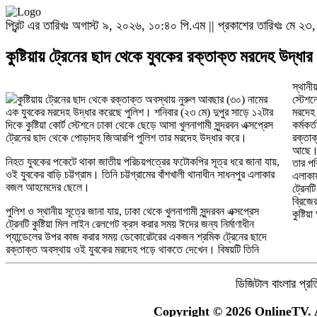
প্রিন্ট এর তারিখঃ অগাস্ট ৯, ২০২৬, ১০:৪০ পি.এম || প্রকাশের তারিখঃ মে ২
কুষ্টিয়ায় ট্রেনের ছাদ থেকে যুবকের রক্তাক্ত মরদেহ উদ্ধার
স্থানী
কুষ্টিয়ায় ট্রেনের ছাদ থেকে রক্তাক্ত অবস্থায় নুরুল আবছার (৩০) নামের
স্টেশন
এক যুবকের মরদেহ উদ্ধার করেছে পুলিশ। শনিবার (২৩ মে) দুপুর সাড়ে ১২টার
মরদেহ 
দিকে কুষ্টিয়া কোর্ট স্টেশনে ঢাকা থেকে ছেড়ে আসা খুলনাগামী সুন্দরবন এক্সপ্রেস
কর্মকর
ট্রেনের ছাদ থেকে পোড়াদহ জিআরপি পুলিশ তার মরদেহ উদ্ধার করে।
রক্তাক
আছে। 
নিহত যুবকের পকেটে থাকা জাতীয় পরিচয়পত্রের ফটোকপির সূত্র ধরে জানা যায়,
তার পর
ওই যুবকের বাড়ি চট্টগ্রাম। তিনি চট্টগ্রামের বাঁশখালী থানাধীন সাধনপুর এলাকার
এলাকায়
বজল আহমেদের ছেলে।
ট্রেনট
ব্রিজে
পুলিশ ও স্থানীয় সূত্রে জানা যায়, ঢাকা থেকে খুলনাগামী সুন্দরবন এক্সপ্রেস
কুষ্টি
ট্রেনটি কুষ্টিয়া মিল লাইন রেলগেট ক্রস করার সময় ঈদের জন্য নির্মাণাধীন
প্যান্ডেলের উপর কাজ করার সময় ডেকোরেটরের একজন শ্রমিক ট্রেনের ছাদে
রক্তাক্ত অবস্থায় ওই যুবকের মরদেহ পড়ে থাকতে দেখেন। বিষয়টি তিনি
ডিজিটাল বাংলার প্রতি
Copyright © 2026 OnlineTV. A