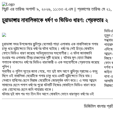
প্রিন্ট এর তারিখঃ অগাস্ট ৯, ২০২৬, ১১:৩৩ এ.এম || প্রকাশের তারিখঃ মে ২১, 
চুয়াডাঙ্গায় নাবালিকাকে ধর্ষণ ও ভিডিও ধারণ: গ্রেফতার ২
ভিডিওট
তুমুল 
সন্ধ্য
চুয়াডাঙ্গা সদর উপজেলার কুন্দিপুর বেলেমাঠ পাড়া এলাকায় এক নাবালিকাকে গলায়
পাহার
চাকু ধরে ভুট্টাক্ষেতে নিয়ে ধর্ষণের ঘটনা ঘটেছে। ধর্ষণের সেই চিত্র মোবাইল
এদিকে,
ফোনে ভিডিও ধারণ করেছে অভিযুক্তদের সহযোগীরা। এ ঘটনা জানাজানি
আব্দুল
হওয়ার পর এলাকায় তীব্র চাঞ্চল্যের সৃষ্টি হয়েছে। ঘটনার মূল হোতা মিরাজ
বিষয়ে 
পলাতক থাকলেও ধর্ষণের ভিডিও ধারণকারী ও এক সহযোগীকে গ্রেফতার করেছে
ফোন ব
পুলিশ।
দর্শনা 
স্থানীয় ও পুলিশ সূত্রে জানা গেছে, গত দুই মাস আগে কুন্দিপুর গ্রামের ৩ বন্ধু
জড়িত দ
মিলে ওই নাবালিকা মেয়েটিকে গলায় চাকু ধরে একটি ভুট্টাক্ষেতে নিয়ে যায়।
থানা এ
সেখানে হাবিলের ছেলে মিরাজ মেয়েটিকে জোরপূর্বক ধর্ষণ করে। এ সময় আব্দুস
আসামিদ
সামাদের ছেলে পলাশ ধর্ষণের পুরো ঘটনাটি নিজের মোবাইলে ভিডিও ধারণ করে
মিরাজক
এবং হোসেনের ছেলে জনি পাহারায় থাকে।
ঘটনার দুই মাস পর গত তিন দিন আগে মোবাইল ফোনে ধারণকৃত ধর্ষণের ওই
ডিজিটাল বাংলার প্রতি