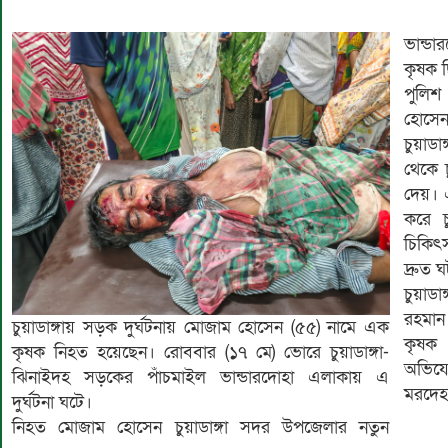
ভান্ডা
কৃষক 
পুলিশ
হোসেন
চুয়াড
থেকে চ
দেয়। 
করে চ
চিকিৎ
দ্রুত 
চুয়াডা
রহমান
চুয়াডাঙ্গায় সড়ক দুর্ঘটনায় মোজাম হোসেন (৫৫) নামে এক
কৃষক
কৃষক নিহত হয়েছেন। রোববার (১৭ মে) ভোরে চুয়াডাঙ্গা-
অভিযো
ঝিনাইদহ সড়কের পাঁচমাইল ভান্ডারদোহা এলাকায় এ
মরদেহ 
দুর্ঘটনা ঘটে।
নিহত মোজাম হোসেন চুয়াডাঙ্গা সদর উপজেলার নতুন