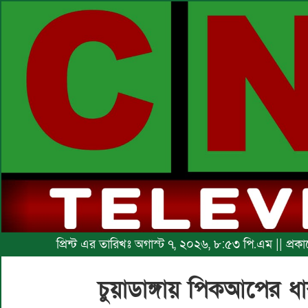
প্রিন্ট এর তারিখঃ অগাস্ট ৭, ২০২৬, ৮:৫৩ পি.এম || প্র
চুয়াডাঙ্গায় পিকআপের ধা