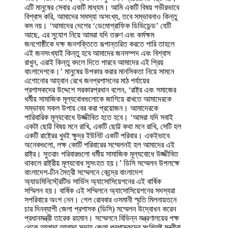
এটি মানুষের সেবার একটি মাধ্যম। আমি একটি বিষয় গভীরভাবে
আমাদের অঙ্গীকার। ‘আমরা কথায় কথায় বলি, জনগণ রাষ্ট্রের
বিশ্বাস করি, আমাদের সমস্যা অসংখ্য, তবে সম্ভাবনাও কিন্তু
মালিক। জনগণ যদি সত্যিই রাষ্ট্রের মালিক হয়, তাহলে এই
কম নয়। ‘আমাদের দেশের ‘ডেমোগ্রাফিক ডিভিডেন্ড’ যেটি
মালিক, তারা যখন অফিস আদালতে তাদের সমস্যা নিয়ে যান,
আছে, এর সুযোগ নিয়ে আমরা যদি তরুণ এবং কর্মক্ষম
তারা যেন আপনাদের সেবায় কিছুটা হলেও রাষ্ট্রের মালিকানা
জনগোষ্ঠীকে দক্ষ জনশক্তিতে রূপান্তরিত করতে পারি তাহলে
অনুভব করতে পারেন। সেটি নিশ্চিত করা কিন্তু আপনাদের
এই জনসংখ্যাই কিন্তু হবে আমাদের জনসম্পদ এবং বিশ্বাস
দায়িত্বের অংশ বলে আমি মনে করি।’ তিনি বলেন, সেবা
রাখুন, এরাই কিন্তু বদলে দিতে পারবে আমাদের এই প্রিয়
পাওয়ার ক্ষেত্রে জনগণ যদি সংশ্লিষ্ট কর্মকর্তাদের আন্তরিক
বাংলাদেশকে।’ মানুষের উপকার করার মানসিকতা নিয়ে সামনে
ব্যবহার পার তাহলে এটি রাষ্ট্র এবং সরকারের প্রতি জনগণের
এগোনোর আহ্বান রেখে জনপ্রশাসনের মাঠ পর্যায়ের
আস্থা এবং বিশ্বাসকে বৃদ্ধি করে। আর যদি হয়রানির শিকার হন
প্রশাসকদের উদ্দেশে সরকারপ্রধান বলেন, ‘রাষ্ট্র এবং সমাজের
তাহলে তিনি শুধু একটি সেবা থেকেই বঞ্চিত হন না। বরং একই
ধর্মীয় সামাজিক মূল্যবোধগুলোকে জাগিয়ে রাখতে আমাদেরকে
সাথে রাষ্ট্র এবং সরকারের প্রতি তার শ্রদ্ধা এবং বিশ্বাস নষ্ট
সম্ভাব্য সকল উপায় বের করা প্রয়োজন। আমাদেরকে
হয়। রাষ্ট্র এবং সরকারের ওপর জনগণের আস্থা তৈরির ক্ষেত্রে
পারিবারিক মূল্যবোধে উজ্জীবিত হতে হবে। ‘আমরা যদি সবাই
মাঠ পর্যায়ের কর্মকর্তাদের কার্যক্রম ভূমিকা পালন করে তুলে ধরে
একটা ছোট্ট বিষয় মনে রাখি, একটি ছোট্ট কথা মনে রাখি, সেটি হল
সরকারপ্রধান বলেন, ‘তাৎক্ষণিকভাবে হয়ত সবকিছুর সমাধান
একটি রাষ্ট্রের খুবই ক্ষুদ্র ইউনিট একটি পরিবার। একইভাবে
করে দেয়া সম্ভব নয়, এটি আমরা বুঝি। কিন্তু ভুক্তভোগীর
অনেকগুলো, লক্ষ কোটি পরিবারের সম্মেলনই হল আমাদের এই
মনে অন্তত এই ধারণা জন্ম নেবে বা জন্ম নেওয়া জরুরি যে
রাষ্ট্র। সুতরাং পরিবারগুলো ধর্মীয় সামাজিক মূল্যবোধে উজ্জীবিত
আপনি কিংবা আপনার অফিস তার সমস্যা সমাধানের ব্যাপারে
থাকলে রাষ্ট্রীয় মূল্যবোধ সুসংহত হয়।’ ডিসি সম্মেলন উপলক্ষে
আন্তরিক।’ জনপ্রশাসনকে জনমুখী করে গড়ে তোলার ওপর
বাংলাদেশ-চীন মৈত্রী সম্মেলনে কেন্দ্রে বাংলাদেশ
গুরুত্বারোপ করে তিনি বলেন, ‘প্রশাসনকে জনমুখী করে গড়ে
অ্যাডমিনিস্ট্রেটিভ সার্ভিস অ্যাসোসিয়েশনের এই বার্ষিক
তুলতেই হবে আমাদের। সেই কাজটি আপনাদের ভূমিকার ওপরে
সম্মিলন হয়। বার্ষিক এই সম্মিলনে অ্যাসোসিয়েশনের সদস্যরা
বলা যায় প্রায় পুরোপুরি নির্ভর করে। আমাদের সরকার এমন
সপরিবারে অংশ নেন। গেল রোববার ওসমানী স্মৃতি মিলনায়তনে
একটি জনমুখী সরকার প্রশাসন চায় যেখানে সরকারি দপ্তরে
চার দিনব্যাপী জেলা প্রশাসক (ডিসি) সম্মেলন উদ্বোধন করেন
সাধারণ মানুষের মানুষ সম্মানের সাথে দ্রুত স্বচ্ছ এবং হয়রানি
প্রধানমন্ত্রী তারেক রহমান। সম্মেলনে বিভিন্ন মন্ত্রণালয়ের পক্ষ
মুক্তভাবে সেবা পাবে। এ বিষয়টি আপনারা নিশ্চিত করতে
থেকে আলাদা আলাদা সভায় জেলা প্রশাসকদের সংশ্লিষ্ট মন্ত্রীরা
সক্ষম। প্রধানমন্ত্রী বলেন, আইন অবশ্যই গুরুত্বপূর্ণ কিন্তু