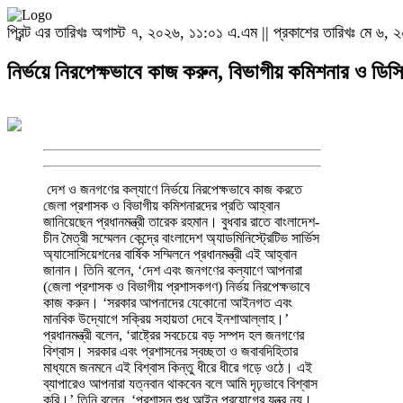
প্রিন্ট এর তারিখঃ অগাস্ট ৭, ২০২৬, ১১:০১ এ.এম || প্রকাশের তারিখঃ মে ৬,
নির্ভয়ে নিরপেক্ষভাবে কাজ করুন, বিভাগীয় কমিশনার ও ডিসিদে
দেশ ও জনগণের কল্যাণে নির্ভয়ে নিরপেক্ষভাবে কাজ করতে
নয় বরং এটি এখন দেশের জনগণের ইশতেহার।’ এখন
জেলা প্রশাসক ও বিভাগীয় কমিশনারদের প্রতি আহ্বান
ইশতেহার বাস্তবায়নের পালা, এ কথা তুলে ধরে তারেক রহমান
জানিয়েছেন প্রধানমন্ত্রী তারেক রহমান। বুধবার রাতে বাংলাদেশ-
বলেন, ‘জনগণের কাছে দেওয়া আমাদের অঙ্গীকারগুলো এই
চীন মৈত্রী সম্মেলন কেন্দ্রে বাংলাদেশ অ্যাডমিনিস্ট্রেটিভ সার্ভিস
মুহূর্তে আপনাদের সামনে আমি পুনরায় বিস্তারিতভাবে তুলে ধরতে
অ্যাসোসিয়েশনের বার্ষিক সম্মিলনে প্রধানমন্ত্রী এই আহ্বান
চাই না। তবে শুধু এতটুকু বলব, জনস্বার্থে নেওয়া সরকারের
জানান। তিনি বলেন, ‘দেশ এবং জনগণের কল্যাণে আপনারা
কাজগুলো বাস্তবায়নের প্রধান দায়িত্ব জনপ্রশাসনের ওপর
(জেলা প্রশাসক ও বিভাগীয় প্রশাসকগণ) নির্ভয় নিরপেক্ষভাবে
বর্তায় এবং তাই সরকারের কর্মসূচি বাস্তবায়নের জন্য প্রশাসনের
কাজ করুন। ‘সরকার আপনাদের যেকোনো আইনগত এবং
সাফল্য শেষ পর্যন্ত সরকারের সাফল্য হয়ে দাঁড়ায়। ‘এ জন্য
মানবিক উদ্যোগে সক্রিয় সহায়তা দেবে ইনশাআল্লাহ।’
আমি বলি, জনপ্রশাসনের কর্মকর্তাগণ বিশেষ করে বিভাগীয়
প্রধানমন্ত্রী বলেন, ‘রাষ্ট্রের সবচেয়ে বড় সম্পদ হল জনগণের
কমিশনার এবং জেলা প্রশাসকগণ হচ্ছেন মাঠ পর্যায়ে সরকারের
বিশ্বাস। সরকার এবং প্রশাসনের স্বচ্ছতা ও জবাবদিহিতার
প্রশাসনিক ‘অ্যাম্বাসেডর’।’ বর্তমান সরকারের কাছে জনগণের
মাধ্যমে জনমনে এই বিশ্বাস কিন্তু ধীরে ধীরে গড়ে ওঠে। এই
‘প্রত্যাশা অনেক’, এ কথা তুলে ধরে প্রধানমন্ত্রী বলেন,
ব্যাপারেও আপনারা যত্নবান থাকবেন বলে আমি দৃঢ়ভাবে বিশ্বাস
“বর্তমান গণতান্ত্রিক সরকার জনগণের সকল যৌক্তিক প্রত্যাশা
করি।’ তিনি বলেন, ‘প্রশাসন শুধু আইন প্রয়োগের যন্ত্র নয়।
সাধ্যমতন পূরণ করতে বদ্ধ পরিকর। এটি জনগণের প্রতি