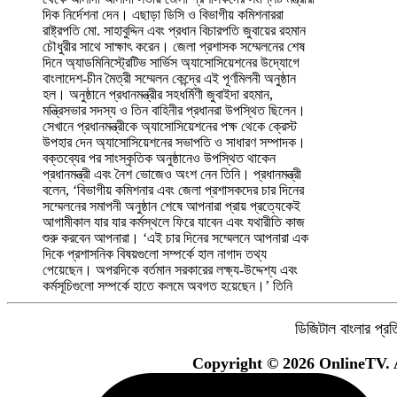
দিক নির্দেশনা দেন। এছাড়া ডিসি ও বিভাগীয় কমিশনাররা
মানবিকতাও আরো বেশি তাৎপর্যপূর্ণ। ‘একজন বৃদ্ধ কিংবা
রাষ্ট্রপতি মো. সাহাবুদ্দিন এবং প্রধান বিচারপতি জুবায়ের রহমান
অসুস্থ মানুষ আপনাদের অফিসের সামনে কিংবা সেবার জন্য
চৌধুরীর সাথে সাক্ষাৎ করেন। জেলা প্রশাসক সম্মেলনের শেষ
লাইনে দাঁড়িয়ে থাকেন তখন তাদের বিষয়গুলো আইনগত উপায়ে
দিনে অ্যাডমিনিস্ট্রেটিভ সার্ভিস অ্যাসোসিয়েশনের উদ্যোগে
সমাধানের পাশাপাশি তাদের প্রতি মানবিক আচরণও খুবই
বাংলাদেশ-চীন মৈত্রী সম্মেলন কেন্দ্রে এই পূর্ণমিলনী অনুষ্ঠান
জরুরি। সেবাগ্রহীতার প্রতি আপনাদের আন্তরিকতা,
হল। অনুষ্ঠানে প্রধানমন্ত্রীর সহধর্মিণী জুবাইদা রহমান,
দায়িত্বশীলতা, তাদের প্রতি রাষ্ট্র এবং সরকারের ব্যবস্থা
মন্ত্রিসভার সদস্য ও তিন বাহিনীর প্রধানরা উপস্থিত ছিলেন।
সম্পর্কে ইতিবাচক ধারণা জন্ম দেয়। ‘হয়ত এই বিষয়গুলো
সেখানে প্রধানমন্ত্রীকে অ্যাসোসিয়েশনের পক্ষ থেকে ক্রেস্ট
অনেকের কাছে ছোট মনে হতে পারে। কিন্তু জনমনের প্রভাব
উপহার দেন অ্যাসোসিয়েশনের সভাপতি ও সাধারণ সম্পাদক।
কিন্তু অনেক বেশি। ভবিষ্যতে এসব বিষয়গুলোর প্রতি আরো
বক্তব্যের পর সাংস্কৃতিক অনুষ্ঠানেও উপস্থিত থাকেন
মনোযোগী এবং যত্নবান থাকার জন্য আমি আপনাদের দৃষ্টি
প্রধানমন্ত্রী এবং নৈশ ভোজেও অংশ নেন তিনি। প্রধানমন্ত্রী
আকর্ষণ করছি।’ অ্যাডমিনিস্ট্রেটিভ সার্ভিস অ্যাসোসিয়েশনের
বলেন, ‘বিভাগীয় কমিশনার এবং জেলা প্রশাসকদের চার দিনের
সভাপতি সংস্কৃতি সচিব কানিজ মওলার সভাপতিত্বে অনুষ্ঠানে
সম্মেলনের সমাপনী অনুষ্ঠান শেষে আপনারা প্রায় প্রত্যেকেই
অন্যদের মধ্যে বক্তব্য রাখেন প্রধানমন্ত্রীর উপদেষ্টা ইসমাইল
আগামীকাল যার যার কর্মস্থলে ফিরে যাবেন এবং যথারীতি কাজ
জবিহউল্লাহ, জনপ্রশাসন প্রতিমন্ত্রী আব্দুল বারী, মন্ত্রি পরিষদ
শুরু করবেন আপনারা। ‘এই চার দিনের সম্মেলনে আপনারা এক
সচিব নাসিমুল গনি, প্রধানমন্ত্রীর মূখ্য সচিব এ বি এম আবদুস
দিকে প্রশাসনিক বিষয়গুলো সম্পর্কে হাল নাগাদ তথ্য
পেয়েছেন। অপরদিকে বর্তমান সরকারের লক্ষ্য-উদ্দেশ্য এবং
কর্মসূচিগুলো সম্পর্কে হাতে কলমে অবগত হয়েছেন।’ তিনি
ডিজিটাল বাংলার প্রতি
Copyright © 2026 OnlineTV. A